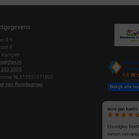
ctgegevens
as B.V.
raat 4
E Kampen
selglas.nl
Uitste
IJsselg
 333 2005
4.8
mmer NL819551971B01
Gebasee
el van Roordagroep
Bekijk alle re
nico-jan kanis
IJsselglas heeft
ramen vervange