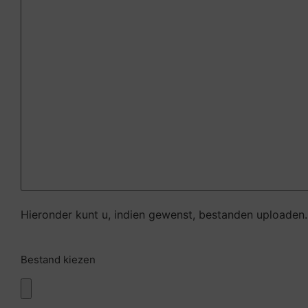
Hieronder kunt u, indien gewenst, bestanden uploaden.
Bestand
kiezen
Bestand kiezen