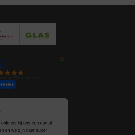
kend
las
rd op 253 recensies
censies
janamo70
 onlangs bij ons een aantal
Buitengewoon tevreden . Wink
n en we zijn daar super
Begin van de middag gebeld,