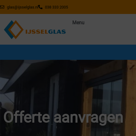
glas@ijsselglas.nl
038 333 2005
Menu
Wegens vakantie gesloten van 20 juli t/m 7 augustu
bereikbaar!
Offerte aanvragen