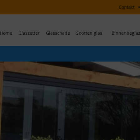
Contact
Home
Glaszetter
Glasschade
Soorten glas
Binnenbeglaz
s. Vanaf 10 augustus weer