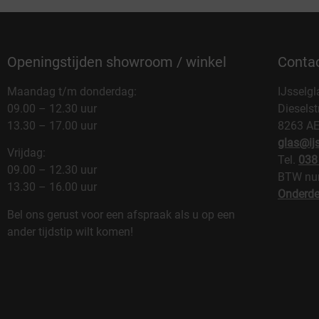
Openingstijden showroom / winkel
Conta
Maandag t/m donderdag:
IJsselgl
09.00 – 12.30 uur
Dieselst
13.30 – 17.00 uur
8263 A
glas@ijs
Vrijdag:
Tel.
038
09.00 – 12.30 uur
BTW nu
13.30 – 16.00 uur
Onderde
Bel ons gerust voor een afspraak als u op een
ander tijdstip wilt komen!