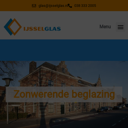
glas@ijsselglas.nl
038 333 2005
Menu
Wegens vakantie gesloten van 20 juli t/m 7
augustus. Vanaf 10 augustus weer bereikbaar!
Zonwerende beglazing