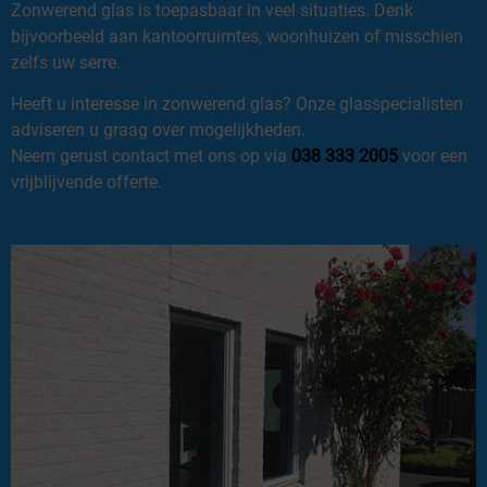
Zonwerend glas is toepasbaar in veel situaties. Denk
bijvoorbeeld aan kantoorruimtes, woonhuizen of misschien
zelfs uw serre.
Heeft u interesse in zonwerend glas? Onze glasspecialisten
adviseren u graag over mogelijkheden.
Neem gerust contact met ons op via
038 333 2005
voor een
vrijblijvende offerte.