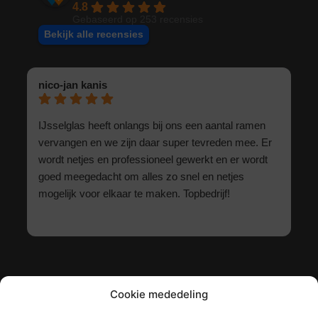
4.8
Gebaseerd op 253 recensies
Bekijk alle recensies
nico-jan kanis
IJsselglas heeft onlangs bij ons een aantal ramen
vervangen en we zijn daar super tevreden mee. Er
wordt netjes en professioneel gewerkt en er wordt
goed meegedacht om alles zo snel en netjes
mogelijk voor elkaar te maken. Topbedrijf!
Cookie mededeling
Glashandel Kampen
Glasbedrijf Kampen