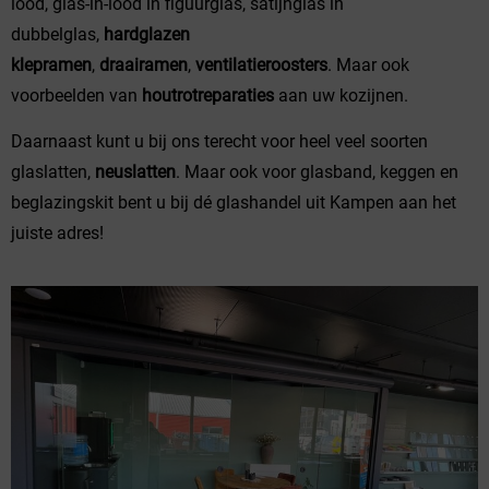
lood, glas-in-lood in figuurglas, satijnglas in
dubbelglas,
hardglazen
klepramen
,
draairamen
,
ventilatieroosters
. Maar ook
voorbeelden van
houtrotreparaties
aan uw kozijnen.
Daarnaast kunt u bij ons terecht voor heel veel soorten
glaslatten,
neuslatten
. Maar ook voor glasband, keggen en
beglazingskit bent u bij dé glashandel uit Kampen aan het
juiste adres!