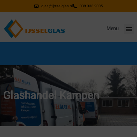
glas@ijsselglas.nl
038 333 2005
Menu
Wegens vakantie gesloten van 20 juli t/m 7
augustus. Vanaf 10 augustus weer bereikbaar!
Glashandel Kampen