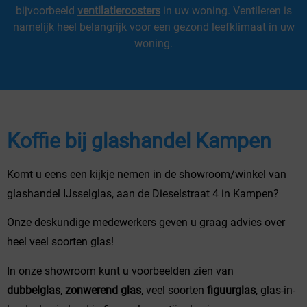
bijvoorbeeld
ventilatieroosters
in uw woning. Ventileren is
namelijk heel belangrijk voor een gezond leefklimaat in uw
woning.
Koffie bij glashandel Kampen
Komt u eens een kijkje nemen in de showroom/winkel van
glashandel IJsselglas, aan de Dieselstraat 4 in Kampen?
Onze deskundige medewerkers geven u graag advies over
heel veel soorten glas!
In onze showroom kunt u voorbeelden zien van
dubbelglas
,
zonwerend glas
, veel soorten
figuurglas
, glas-in-