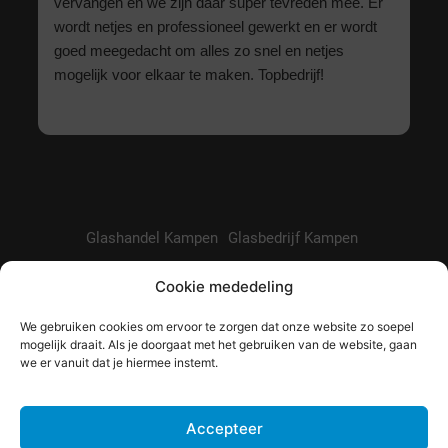
vervangen en we zijn daar super tevreden mee. Er
wordt netjes en professioneel gewerkt en er wordt
goed meegedacht om alles zo snel en netjes
mogelijk voor elkaar te maken. Topbedrijf!
Glashandel Kampen
Glasbedrijf Kampen
Glashandel Zwolle
Glaszetter Genemuiden
Cookie mededeling
Glaszetter Emmeloord
Glaszetter Dronten
We gebruiken cookies om ervoor te zorgen dat onze website zo soepel
Glas online bestellen
Subsidie op isolatieglas
mogelijk draait. Als je doorgaat met het gebruiken van de website, gaan
Hoe lang garantie op glas?
we er vanuit dat je hiermee instemt.
Accepteer