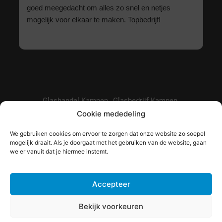
goed meegedacht om alles zo snel en netjes
mogelijk voor elkaar te maken. Topbedrijf!
Glashandel Kampen
Glasbedrijf Kampen
Cookie mededeling
Glashandel Zwolle
Glaszetter Genemuiden
Glaszetter Emmeloord
Glaszetter Dronten
We gebruiken cookies om ervoor te zorgen dat onze website zo soepel
mogelijk draait. Als je doorgaat met het gebruiken van de website, gaan
Glas online bestellen
Subsidie op isolatieglas
we er vanuit dat je hiermee instemt.
Hoe lang garantie op glas?
Accepteer
Bekijk voorkeuren
© Copyright IJsselglas |
Privacyverklaring
|
Algemene
voorwaarden