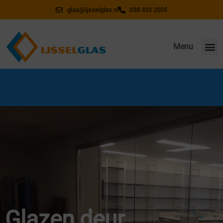
glas@ijsselglas.nl
038 333 2005
Menu
Wegens vakantie gesloten van 20 juli t/m 7
augustus. Vanaf 10 augustus weer bereikbaar!
Glazen deur