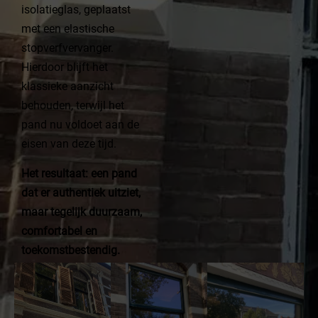
isolatieglas, geplaatst
met een elastische
stopverfvervanger.
Hierdoor blijft het
klassieke aanzicht
behouden, terwijl het
pand nu voldoet aan de
eisen van deze tijd.
Het resultaat: een pand
dat er authentiek uitziet,
maar tegelijk duurzaam,
comfortabel en
toekomstbestendig.