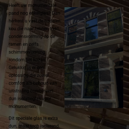
Heeft uw monumentale
pand nog enkelglas? Dan
herkent u vast de nadelen:
kou die naar binnen trekt,
condensvorming op de
ramen en zelfs
schimmelvorming
rondom het kozijn.
Gelukkig is er een
oplossing die zowel
comfort als behoud van
uitstraling combineert:
dun isolatieglas voor
monumenten.
Dit speciale glas is extra
dun, maar toch isolerend.