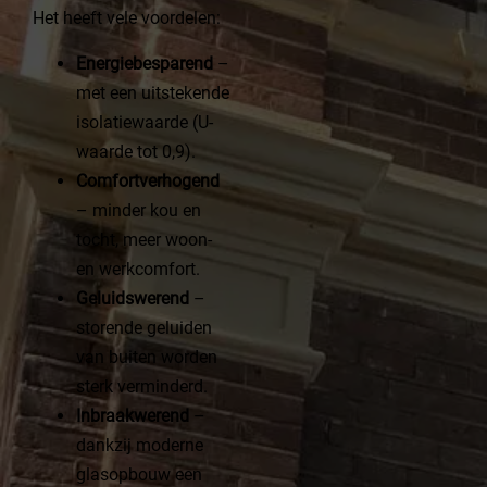
Het heeft vele voordelen:
Energiebesparend
–
met een uitstekende
isolatiewaarde (U-
waarde tot 0,9).
Comfortverhogend
– minder kou en
tocht, meer woon-
en werkcomfort.
Geluidswerend
–
storende geluiden
van buiten worden
sterk verminderd.
Inbraakwerend
–
dankzij moderne
glasopbouw een