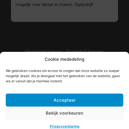
mogelijk voor elkaar te maken. Topbedrijf!
Glashandel Kampen
Glasbedrijf Kampen
Cookie mededeling
Glashandel Zwolle
Glaszetter Genemuiden
Glaszetter Emmeloord
Glaszetter Dronten
We gebruiken cookies om ervoor te zorgen dat onze website zo soepel
mogelijk draait. Als je doorgaat met het gebruiken van de website, gaan
Glas online bestellen
Subsidie op isolatieglas
we er vanuit dat je hiermee instemt.
Hoe lang garantie op glas?
Accepteer
Bekijk voorkeuren
© Copyright IJsselglas |
Privacyverklaring
|
Algemene
voorwaarden
Privacyverklaring