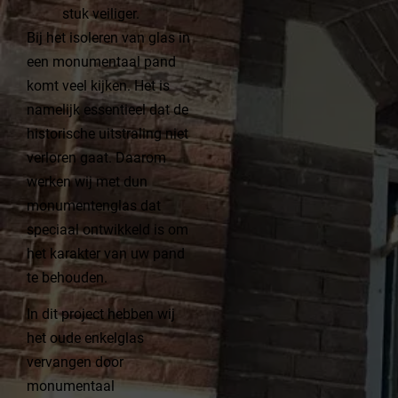
stuk veiliger.
Bij het isoleren van glas in
een monumentaal pand
komt veel kijken. Het is
namelijk essentieel dat de
historische uitstraling niet
verloren gaat. Daarom
werken wij met dun
monumentenglas dat
speciaal ontwikkeld is om
het karakter van uw pand
te behouden.
In dit project hebben wij
het oude enkelglas
vervangen door
monumentaal