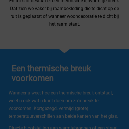
En tot slot bestaat er een thermische lijnvormige breuk.
Dat zien we vaker bij raambekleding die te dicht op de
ruit is geplaatst of wanneer woondecoratie te dicht bij
het raam staat.
Een thermische breuk
voorkomen
Wanneer u weet hoe een thermische breuk ontstaat,
weet u ook wat u kunt doen om zo’n breuk te
voorkomen. Kortgezegd, vermijd (grote)
temperatuurverschillen aan beide kanten van het glas.
Directe blootstelling aan warmtebronnen of een straal