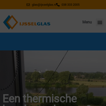
glas@ijsselglas.nl
038 333 2005
Menu
Wegens vakantie gesloten van 20 juli t/m 7
augustus. Vanaf 10 augustus weer bereikbaar!
Een thermische