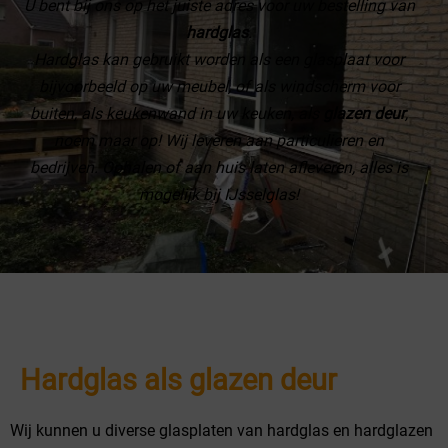
U bent bij ons op het juiste adres voor uw bestelling van
hardglas
.
Hardglas kan gebruikt worden als een glasplaat voor
bijvoorbeeld op uw meubel, of als windscherm voor
buiten, als keukenwand in uw keuken, als
glazen deur
,
noem maar op! Wij leveren aan particulieren en
bedrijven. Ophalen of aan huis laten afleveren, alles is
mogelijk bij IJsselglas!
Hardglas als glazen deur
Wij kunnen u diverse glasplaten van hardglas en hardglazen