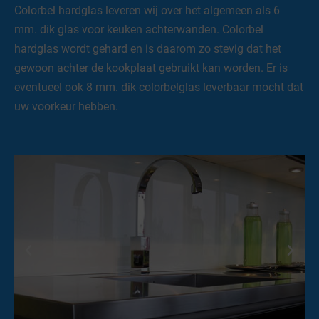
Colorbel hardglas leveren wij over het algemeen als 6
mm. dik glas voor keuken achterwanden. Colorbel
hardglas wordt gehard en is daarom zo stevig dat het
gewoon achter de kookplaat gebruikt kan worden. Er is
eventueel ook 8 mm. dik colorbelglas leverbaar mocht dat
uw voorkeur hebben.