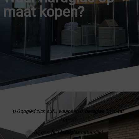
maat kopen?
U Googled zich suf… waar kan ik
hardglas
op maat
kopen?
Bij ons, bij
IJsselglas
natuurlijk!