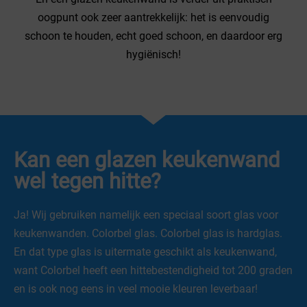
oogpunt ook zeer aantrekkelijk: het is eenvoudig
schoon te houden, echt goed schoon, en daardoor erg
hygiënisch!
Kan een glazen keukenwand
wel tegen hitte?
Ja! Wij gebruiken namelijk een speciaal soort glas voor
keukenwanden. Colorbel glas. Colorbel glas is hardglas.
En dat type glas is uitermate geschikt als keukenwand,
want Colorbel heeft een hittebestendigheid tot 200 graden
en is ook nog eens in veel mooie kleuren leverbaar!