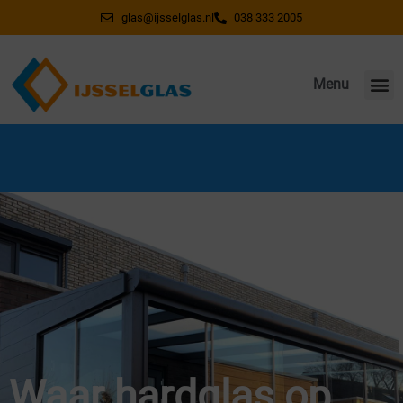
glas@ijsselglas.nl
038 333 2005
Menu
Wegens vakantie gesloten van 20 juli t/m 7
augustus. Vanaf 10 augustus weer bereikbaar!
Waar hardglas op